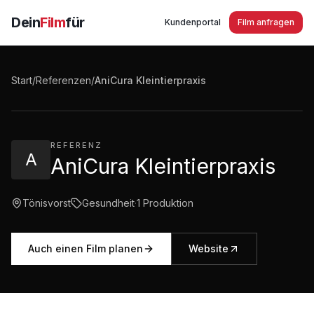
Dein
Film
für
Kundenportal
Film anfragen
AniCura Kleintierpraxis - Ihre Tierärzte in
Tönisvorst
Start
/
Referenzen
/
AniCura Kleintierpraxis
1:31
·
449
Aufrufe
REFERENZ
A
AniCura Kleintierpraxis
Tönisvorst
Gesundheit
·
1
Produktion
Auch einen Film planen
Website