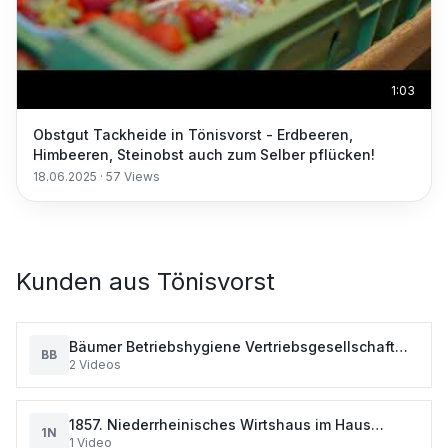
1:03
Obstgut Tackheide in Tönisvorst - Erdbeeren,
Himbeeren, Steinobst auch zum Selber pflücken!
18.06.2025
·
57
Views
Kunden aus
Tönisvorst
Bäumer Betriebshygiene Vertriebsgesellschaft
BB
2
Videos
Tönisvorst
1857. Niederrheinisches Wirtshaus im Haus
1N
1
Video
Wirichs in Tönisvorst für Ihr Event.