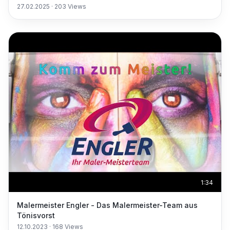
27.02.2025
·
203
Views
1:34
Malermeister Engler - Das Malermeister-Team aus
Tönisvorst
12.10.2023
·
168
Views