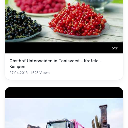
5:31
Obsthof Unterweiden in Tönisvorst - Krefeld -
Kempen
27.04.2018
·
1.525
Views