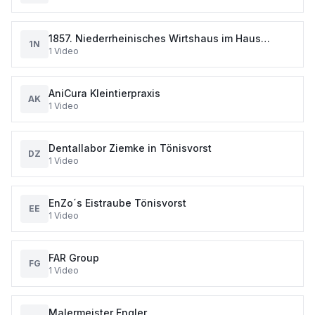
1857. Niederrheinisches Wirtshaus im Haus
1N
1
Video
Wirichs in Tönisvorst.
AniCura Kleintierpraxis
AK
1
Video
Dentallabor Ziemke in Tönisvorst
DZ
1
Video
EnZo´s Eistraube Tönisvorst
EE
1
Video
FAR Group
FG
1
Video
Malermeister Engler