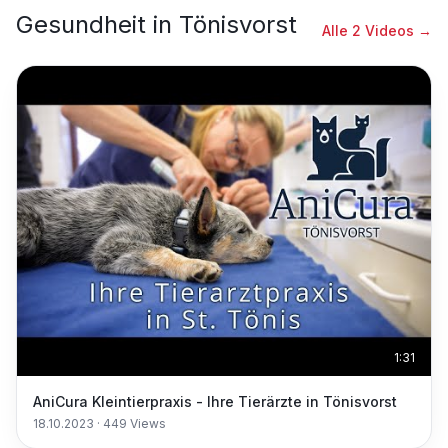
Gesundheit
in
Tönisvorst
Alle
2
Videos →
1:31
AniCura Kleintierpraxis - Ihre Tierärzte in Tönisvorst
18.10.2023
·
449
Views