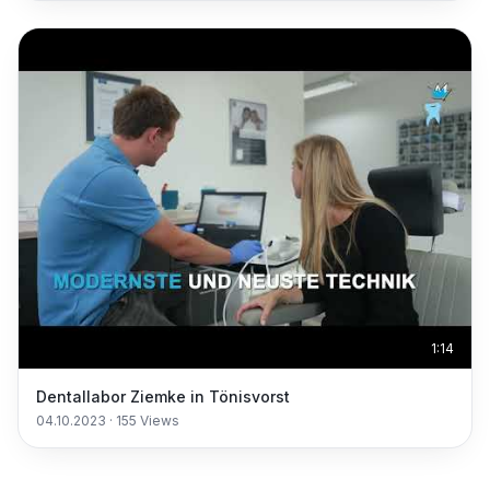
1:14
Dentallabor Ziemke in Tönisvorst
04.10.2023
·
155
Views