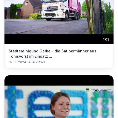
1:03
Städtereinigung Gerke - die Saubermänner aus
Tönisvorst im Einsatz ...
02.05.2024
·
464
Views