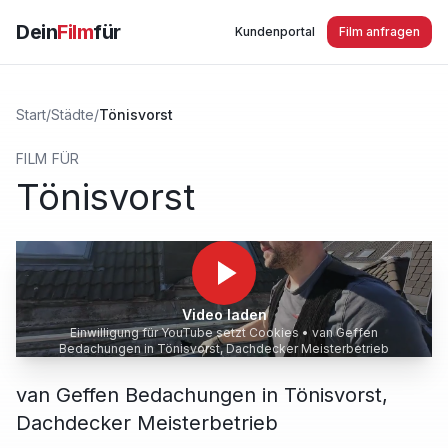
Dein
Film
für
Kundenportal
Film anfragen
Start
/
Städte
/
Tönisvorst
FILM FÜR
Tönisvorst
Video laden
Einwilligung für YouTube setzt Cookies •
van Geffen
Bedachungen in Tönisvorst, Dachdecker Meisterbetrieb
van Geffen Bedachungen in Tönisvorst,
Dachdecker Meisterbetrieb