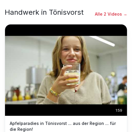
Handwerk
in
Tönisvorst
Alle
2
Videos →
1:59
Apfelparadies in Tönisvorst ... aus der Region ... für
die Region!