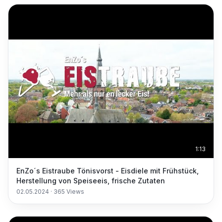
1:13
EnZo´s Eistraube Tönisvorst - Eisdiele mit Frühstück,
Herstellung von Speiseeis, frische Zutaten
02.05.2024
·
365
Views