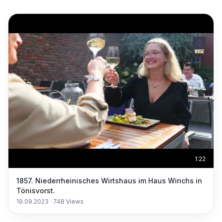
1:22
1857. Niederrheinisches Wirtshaus im Haus Wirichs in
Tönisvorst.
19.09.2023
·
748
Views