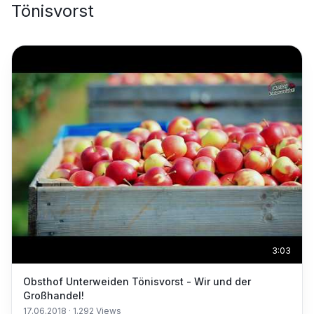
Tönisvorst
3:03
Obsthof Unterweiden Tönisvorst - Wir und der
Großhandel!
17.06.2018
·
1.292
Views