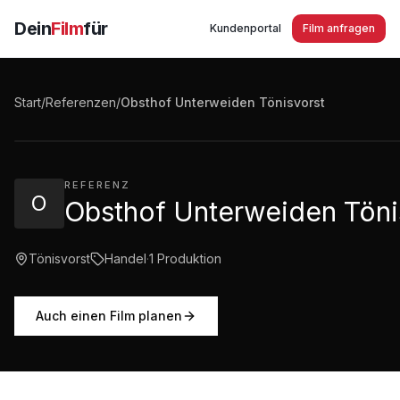
Dein
Film
für
Kundenportal
Film anfragen
Obsthof Unterweiden Tönisvorst - Wir und der Großha
Start
/
Referenzen
/
Obsthof Unterweiden Tönisvorst
3:03
·
1.292
Aufrufe
REFERENZ
O
Obsthof Unterweiden Töni
Tönisvorst
Handel
·
1
Produktion
Auch einen Film planen