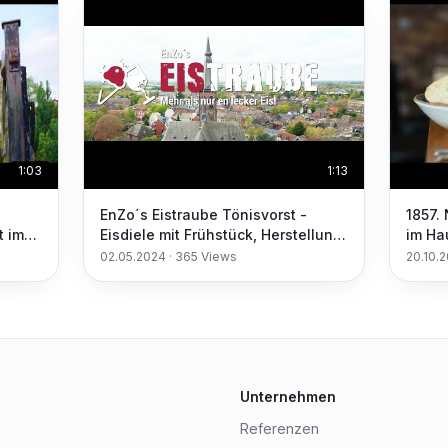
1:03
1:13
EnZo´s Eistraube Tönisvorst -
1857.
t im
Eisdiele mit Frühstück, Herstellung
im Ha
von Speiseeis, frische Zutaten
Ihr Ev
02.05.2024
·
365
Views
20.10.
Unternehmen
Referenzen