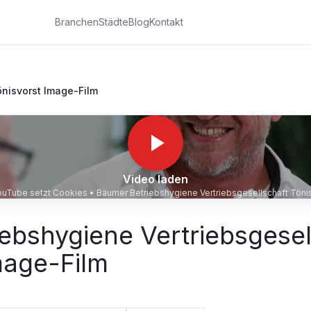
Branchen
Städte
Blog
Kontakt
önisvorst Image-Film
Video laden
YouTube setzt Cookies •
Bäumer Betriebshygiene Vertriebsgesellschaft Töni
ebshygiene Vertriebsgesel
mage-Film