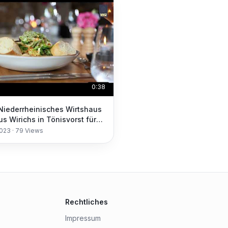
0:38
 Niederrheinisches Wirtshaus
us Wirichs in Tönisvorst für
ent.
2023
·
79
Views
Rechtliches
Impressum