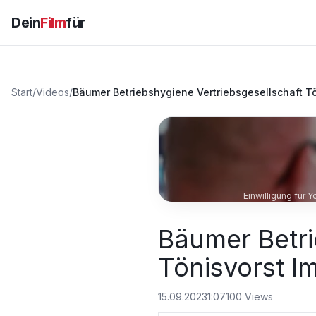
Dein
Film
für
Start
/
Videos
/
Bäumer Betriebshygiene Vertriebsgesellschaft T
Einwilligung für 
Bäumer Betri
Tönisvorst I
15.09.2023
1:07
100
Views