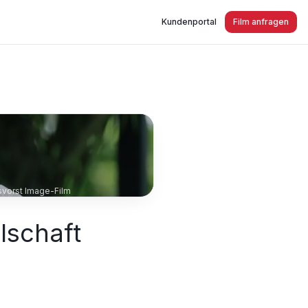
Kundenportal
Film anfragen
svorst Image-Film
lschaft