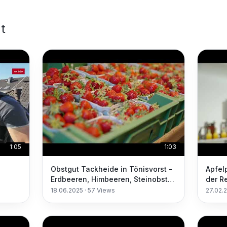
t
1:05
1:03
Obstgut Tackheide in Tönisvorst -
Apfelp
Erdbeeren, Himbeeren, Steinobst
der Re
auch zum Selber pflücken!
18.06.2025
·
57
Views
27.02.