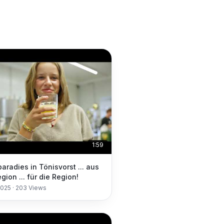
1:59
aradies in Tönisvorst ... aus
gion ... für die Region!
2025
·
203
Views