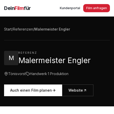
Dein
Film
für
Kundenportal
Film anfragen
Malermeister Engler - Das Malermeister-Team
aus Tönisvorst
Start
/
Referenzen
/
Malermeister Engler
1:34
·
168
Aufrufe
REFERENZ
M
Malermeister Engler
Tönisvorst
Handwerk
·
1
Produktion
Auch einen Film planen
Website