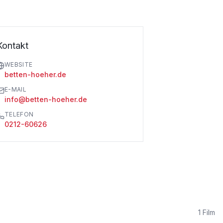
Kontakt
WEBSITE
betten-hoeher.de
E-MAIL
info@betten-hoeher.de
TELEFON
0212-60626
1
Film