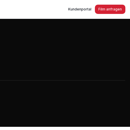
Kundenportal
Film anfragen
spezialist in Solingen - Guter Schlaf ist so nah