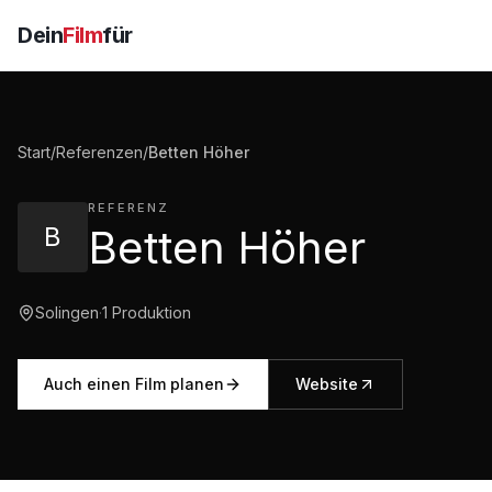
Dein
Film
für
Start
/
Referenzen
/
Betten Höher
REFERENZ
B
Betten Höher
Solingen
·
1
Produktion
Auch einen Film planen
Website