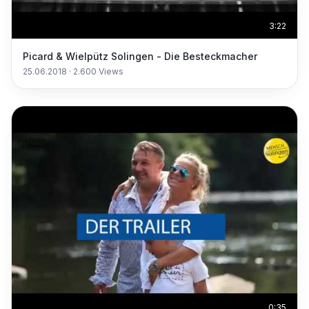
3:22
Picard & Wielpütz Solingen - Die Besteckmacher
25.06.2018
·
2.600
Views
0:35