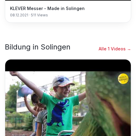
KLEVER Messer - Made in Solingen
08.12.2021
·
511
Views
Bildung
in
Solingen
Alle
1
Videos →