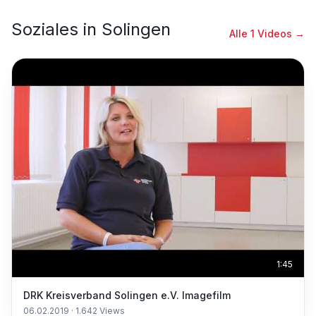
Soziales
in
Solingen
Alle
1
Videos →
1:45
DRK Kreisverband Solingen e.V. Imagefilm
06.02.2019
·
1.642
Views