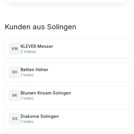
Kunden aus
Solingen
KLEVER Messer
KM
2
Videos
Betten Höher
BH
1
Video
Blumen Krisam Solingen
BK
1
Video
Diakonie Solingen
DS
1
Video