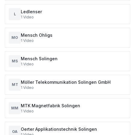
Ledlenser
L
1
Video
Mensch Ohligs
MO
1
Video
Mensch Solingen
MS
1
Video
Möller Telekommunikation Solingen GmbH
MT
1
Video
MTK Magnetfabrik Solingen
MM
1
Video
Oerter Applikationstechnik Solingen
OA
1
Video