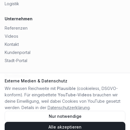
Logistik
Unternehmen
Referenzen
Videos
Kontakt
Kundenportal
Stadt-Portal
Rechtliches
Externe Medien & Datenschutz
Impressum
Wir messen Reichweite mit
Plausible
(cookieless, DSGVO-
Datenschutz
konform). Für eingebettete
YouTube-Videos
brauchen wir
AGB
deine Einwilligung, weil dabei Cookies von YouTube gesetzt
werden. Details in der
Datenschutzerklärung
.
Nur notwendige
Alle akzeptieren
©
2026
City Online Medien OHG
. Alle Rechte vorbehalten.