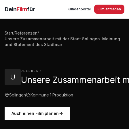
Dein
Film
für
Kundenportal
Film anfragen
Start
/
Referenzen
/
Unsere Zusammenarbeit mit der Stadt Solingen. Meinung
Unsere Zusammenarbeit mit der Stadt Solingen. Meinu
und Statement des Stadtmar
0:44
·
282
Aufrufe
REFERENZ
U
Unsere Zusammenarbeit mi
Solingen
Kommune
·
1
Produktion
Auch einen Film planen