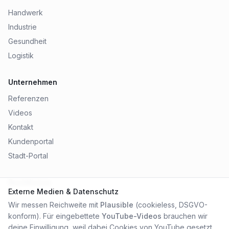
Handwerk
Industrie
Gesundheit
Logistik
Unternehmen
Referenzen
Videos
Kontakt
Kundenportal
Stadt-Portal
Rechtliches
Externe Medien & Datenschutz
Impressum
Wir messen Reichweite mit
Plausible
(cookieless, DSGVO-
Datenschutz
konform). Für eingebettete
YouTube-Videos
brauchen wir
AGB
deine Einwilligung, weil dabei Cookies von YouTube gesetzt