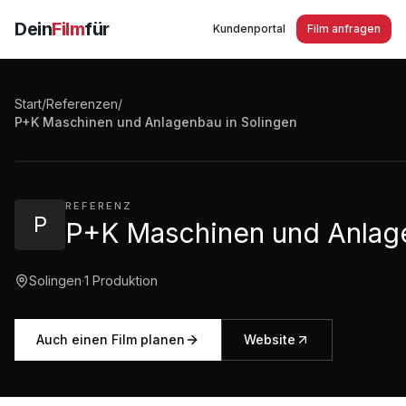
Dein
Film
für
Kundenportal
Film anfragen
P+K Maschinen und Anlagenbau in Solingen - Sonder
Start
/
Referenzen
/
Vorrichtungsbau Montagetechnik
P+K Maschinen und Anlagenbau in Solingen
0:53
·
557
Aufrufe
REFERENZ
P
P+K Maschinen und Anlage
Solingen
·
1
Produktion
Auch einen Film planen
Website