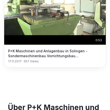
0:53
P+K Maschinen und Anlagenbau in Solingen -
Sondermaschinenbau Vorrichtungsbau
Montagetechnik
17.11.2017
·
557
Views
Über P+K Maschinen und