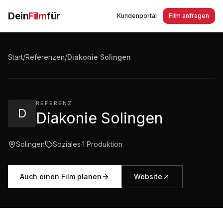
Dein
Film
für
Kundenportal
Film anfragen
Diakonie Solingen - Wir suchen Dich für unsere
Kitas in Solingen. Jetzt einfach bewerben!
Start
/
Referenzen
/
Diakonie Solingen
1:40
·
228
Aufrufe
REFERENZ
D
Diakonie Solingen
Solingen
Soziales
·
1
Produktion
Auch einen Film planen
Website