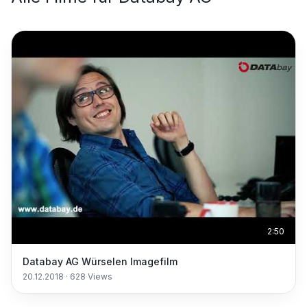
2:50
Databay AG Würselen Imagefilm
20.12.2018
·
628
Views