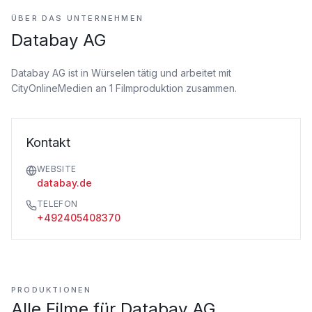
ÜBER DAS UNTERNEHMEN
Databay AG
Databay AG ist
in Würselen tätig
und arbeitet mit
CityOnlineMedien an 1 Filmproduktion zusammen.
Kontakt
WEBSITE
databay.de
TELEFON
+492405408370
PRODUKTIONEN
Alle Filme für
Databay AG