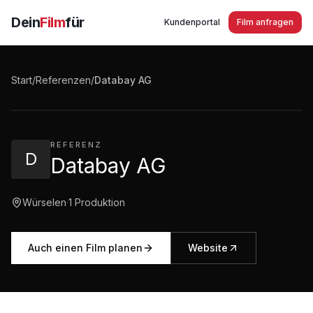
Dein
Film
für
Kundenportal
Film anfragen
Databay AG Würselen Imagefilm
Start
/
Referenzen
/
Databay AG
2:50
·
628
Aufrufe
REFERENZ
D
Databay AG
Würselen
·
1
Produktion
Auch einen Film planen
Website