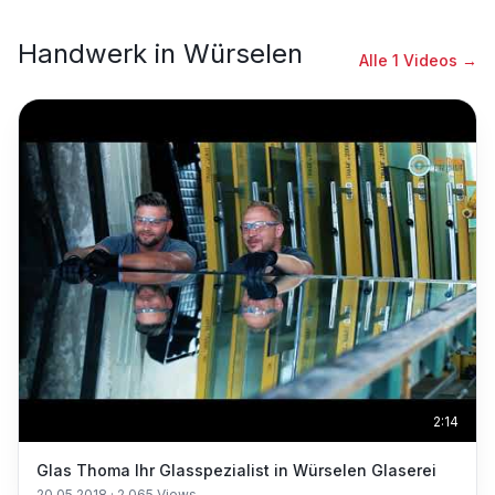
Handwerk
in
Würselen
Alle
1
Videos →
2:14
Glas Thoma Ihr Glasspezialist in Würselen Glaserei
20.05.2018
·
2.065
Views