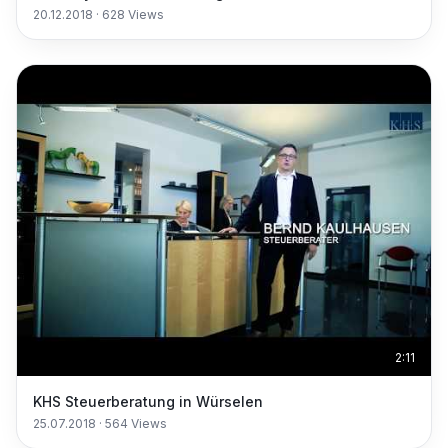
20.12.2018
·
628
Views
2:11
KHS Steuerberatung in Würselen
25.07.2018
·
564
Views