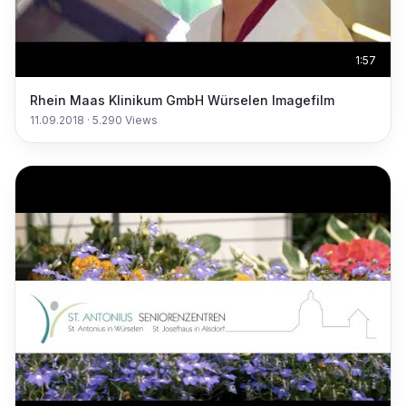
1:57
Rhein Maas Klinikum GmbH Würselen Imagefilm
11.09.2018
·
5.290
Views