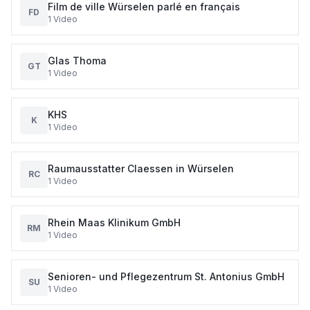
Film de ville Würselen parlé en français
FD
1
Video
Glas Thoma
GT
1
Video
KHS
K
1
Video
Raumausstatter Claessen in Würselen
RC
1
Video
Rhein Maas Klinikum GmbH
RM
1
Video
Senioren- und Pflegezentrum St. Antonius GmbH
SU
1
Video