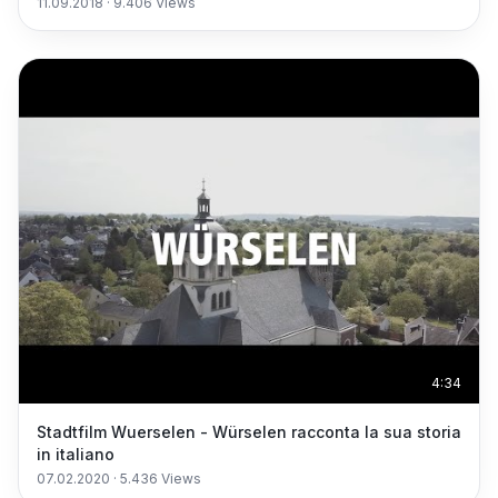
11.09.2018
·
9.406
Views
4:34
Stadtfilm Wuerselen - Würselen racconta la sua storia
in italiano
07.02.2020
·
5.436
Views