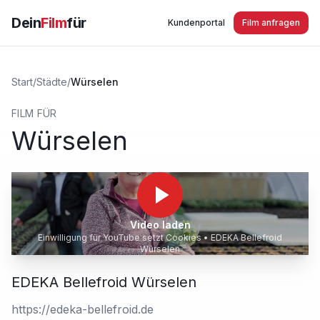
Dein
Film
für
Kundenportal
Film anfragen
Start
/
Städte
/
Würselen
FILM FÜR
Würselen
Video laden
Einwilligung für YouTube setzt Cookies •
EDEKA Bellefroid
Würselen
EDEKA Bellefroid Würselen
https://edeka-bellefroid.de