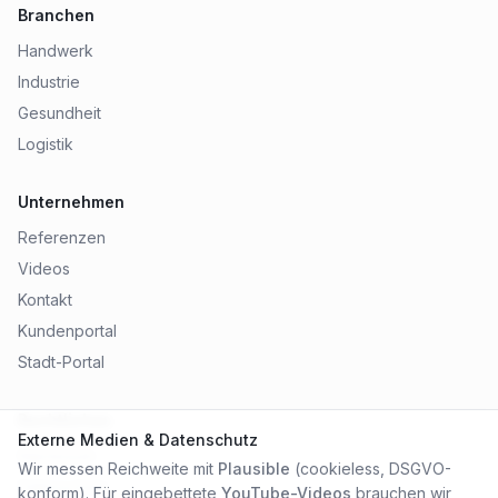
Branchen
Handwerk
Industrie
Gesundheit
Logistik
Unternehmen
Referenzen
Videos
Kontakt
Kundenportal
Stadt-Portal
Rechtliches
Externe Medien & Datenschutz
Impressum
Wir messen Reichweite mit
Plausible
(cookieless, DSGVO-
Datenschutz
konform). Für eingebettete
YouTube-Videos
brauchen wir