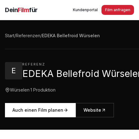
Dein
Film
für
Kundenportal
Film anfragen
EDEKA Bellefroid Würselen
Start
/
Referenzen
/
EDEKA Bellefroid Würselen
3:26
·
1.982
Aufrufe
REFERENZ
E
EDEKA Bellefroid Würsele
Würselen
·
1
Produktion
Auch einen Film planen
Website