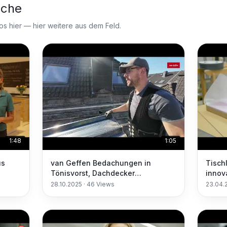
nche
 hier — hier weitere aus dem Feld.
1:48
1:05
us
van Geffen Bedachungen in
Tisch
Tönisvorst, Dachdecker
innov
Meisterbetrieb
Möbel
28.10.2025
·
46
Views
23.04.