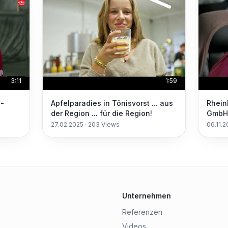
3:11
1:59
a-
Apfelparadies in Tönisvorst ... aus
Rhein
der Region ... für die Region!
GmbH 
,
27.02.2025
·
203
Views
06.11.
Unternehmen
Referenzen
Videos