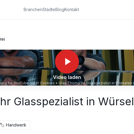
Branchen
Städte
Blog
Kontakt
rei
Video laden
igung für YouTube setzt Cookies •
Glas Thoma Ihr Glasspezialist in Würsel
hr Glasspezialist in Würse
🏷️
Handwerk