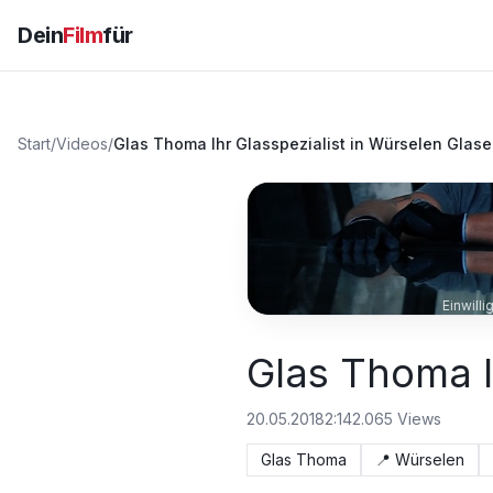
Dein
Film
für
Start
/
Videos
/
Glas Thoma Ihr Glasspezialist in Würselen Glase
Einwill
Glas Thoma I
20.05.2018
2:14
2.065
Views
Glas Thoma
📍
Würselen