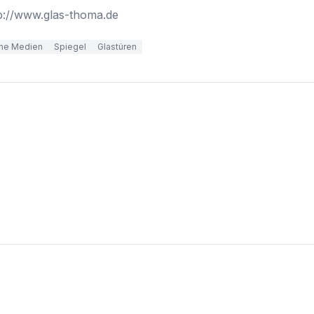
p://www.glas-thoma.de
ine Medien
Spiegel
Glastüren