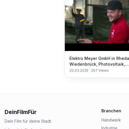
Elektro Meyer GmbH in Rhed
Wiedenbrück, Photovoltaik,
Beleuchtung, EDV Netzwerke
20.03.2025
·
267
Views
Elektrogeräte
Branchen
DeinFilmFür
Handwerk
Dein Film für deine Stadt.
Industrie