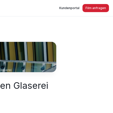
Kundenportal
Film anfragen
en Glaserei
len Glaserei