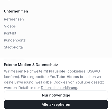
Unternehmen
Referenzen
Videos
Kontakt
Kundenportal
Stadt-Portal
Rechtliches
Externe Medien & Datenschutz
Impressum
Wir messen Reichweite mit
Plausible
(cookieless, DSGVO-
Datenschutz
konform). Für eingebettete
YouTube-Videos
brauchen wir
AGB
deine Einwilligung, weil dabei Cookies von YouTube gesetzt
werden. Details in der
Datenschutzerklärung
.
Nur notwendige
Alle akzeptieren
©
2026
City Online Medien OHG
. Alle Rechte vorbehalten.