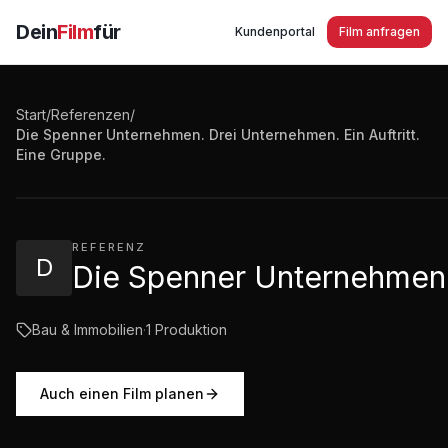
Dein
Film
für
Kundenportal
Film anfragen
Start
/
Referenzen
/
Die Spenner Unternehmen. Drei Unternehmen. Ein Auftritt.
Die Spenner Unternehmen. Drei Unternehmen. Ein Auftr
Eine Gruppe.
5:11
·
223
Aufrufe
REFERENZ
D
Die Spenner Unternehmen. 
Bau & Immobilien
·
1
Produktion
Auch einen Film planen