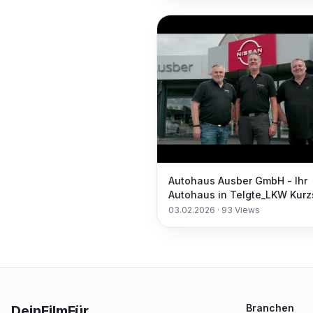
Autohaus Ausber GmbH - Ihr
Autohaus in Telgte_LKW Kurz
03.02.2026
·
93
Views
Branchen
DeinFilmFür