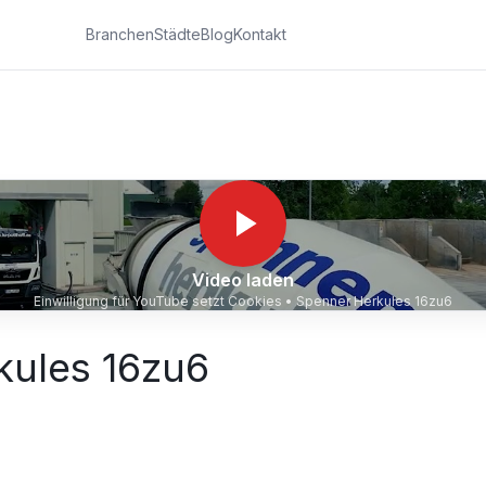
Branchen
Städte
Blog
Kontakt
Video laden
Einwilligung für YouTube setzt Cookies •
Spenner Herkules 16zu6
kules 16zu6