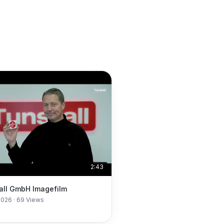
2:43
all GmbH Imagefilm
2026
·
69
Views