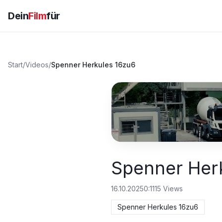
Dein
Film
für
Start
/
Videos
/
Spenner Herkules 16zu6
Spenner Her
16.10.2025
0:11
15
Views
Spenner Herkules 16zu6