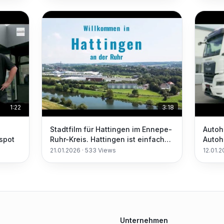
1:22
3:18
Stadtfilm für Hattingen im Ennepe-
Autoh
spot
Ruhr-Kreis. Hattingen ist einfach
Autoh
nett!
21.01.2026
·
533
Views
12.01.
Unternehmen