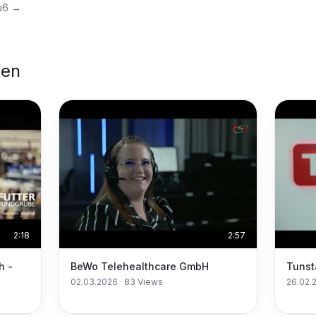
u6
→
nen
2:18
2:57
h -
BeWo Telehealthcare GmbH
Tunst
02.03.2026
·
83
Views
26.02.