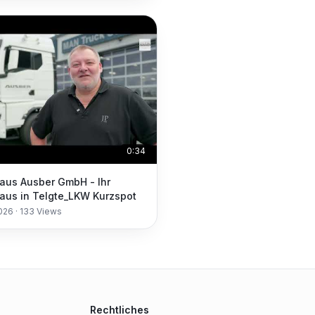
0:34
aus Ausber GmbH - Ihr
aus in Telgte_LKW Kurzspot
2026
·
133
Views
Rechtliches