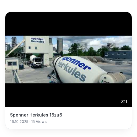
0:11
Spenner Herkules 16zu6
16.10.2025
·
15
Views