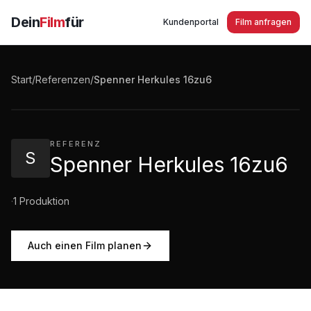
Dein
Film
für
Kundenportal
Film anfragen
Spenner Herkules 16zu6
Start
/
Referenzen
/
Spenner Herkules 16zu6
0:11
·
15
Aufrufe
REFERENZ
S
Spenner Herkules 16zu6
·
1
Produktion
Auch einen Film planen