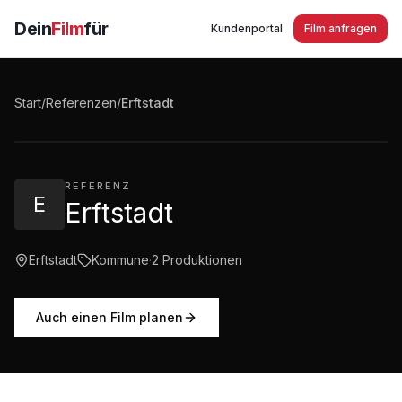
Dein
Film
für
Kundenportal
Film anfragen
Erftstadt Der Film
Start
/
Referenzen
/
Erftstadt
6:05
·
31.691
Aufrufe
REFERENZ
E
Erftstadt
Erftstadt
Kommune
·
2
Produktionen
Auch einen Film planen