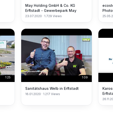
May Holding GmbH & Co. KG
ecoste
Erftstadt - Gewerbepark May
Photo
Wärme
23.07.2020
·
1.729
Views
25.05.
1:25
1:09
Sanitätshaus Welb in Erftstadt
Karos
Erftst
16.01.2020
·
1.217
Views
Unfal
26.11.2
Lacki