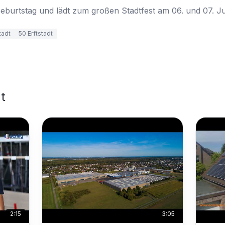
 Geburtstag und lädt zum großen Stadtfest am 06. und 07. Jul
tadt
50 Erftstadt
t
2:15
3:05