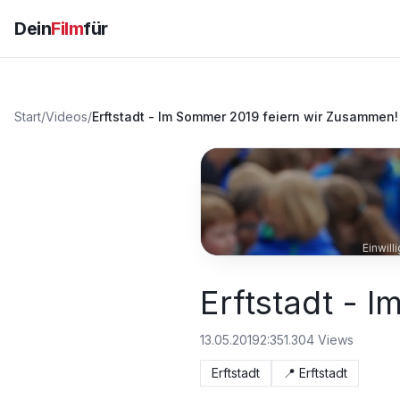
Dein
Film
für
Start
/
Videos
/
Erftstadt - Im Sommer 2019 feiern wir Zusammen!
Einwil
Erftstadt - 
13.05.2019
2:35
1.304
Views
Erftstadt
📍
Erftstadt