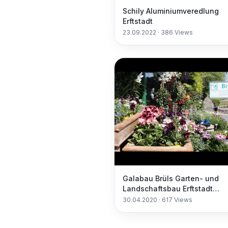
Schily Aluminiumveredlung
Erftstadt
23.09.2022
·
386
Views
Galabau Brüls Garten- und
Landschaftsbau Erftstadt
Friedhofsbedarf Floristik
30.04.2020
·
617
Views