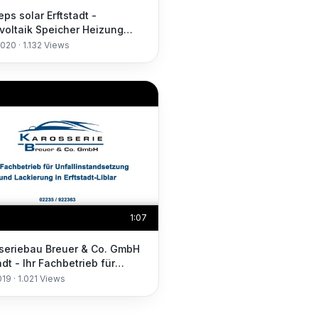
ps solar Erftstadt -
voltaik Speicher Heizung
 Energie
2020
·
1.132
Views
1:07
seriebau Breuer & Co. GmbH
adt - Ihr Fachbetrieb für
linstandsetzung und
019
·
1.021
Views
erung