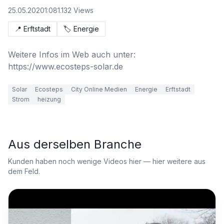
25.05.2020
1:08
1.132
Views
📍
Erftstadt
🏷️
Energie
Weitere Infos im Web auch unter: 
https://www.ecosteps-solar.de
Solar
Ecosteps
City Online Medien
Energie
Erftstadt
Strom
heizung
Aus derselben Branche
Kunden haben noch wenige Videos hier — hier weitere aus
dem Feld.