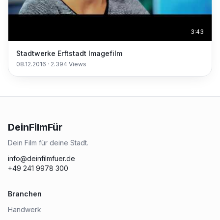
3:43
Stadtwerke Erftstadt Imagefilm
08.12.2016
·
2.394
Views
DeinFilmFür
Dein Film für deine Stadt.
info@deinfilmfuer.de
+49 241 9978 300
Branchen
Handwerk