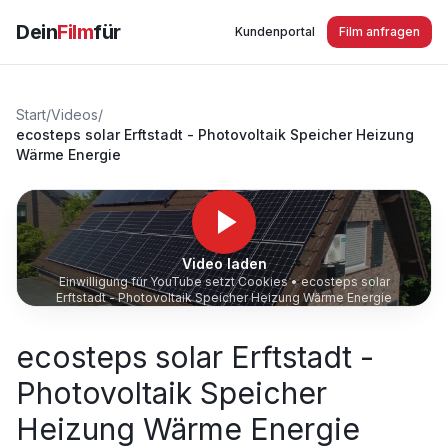
Dein
Film
für
Kundenportal
Film anfragen
Start
/
Videos
/
ecosteps solar Erftstadt - Photovoltaik Speicher Heizung
Wärme Energie
Video laden
Einwilligung für YouTube setzt Cookies •
ecosteps solar
Erftstadt - Photovoltaik Speicher Heizung Wärme Energie
ecosteps solar Erftstadt -
Photovoltaik Speicher
Heizung Wärme Energie