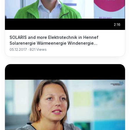
2:16
SOLARIS and more Elektrotechnik in Hennef
Solarenergie Wärmeenergie Windenergie
Sachverständiger
05.12.2017
·
821
Views