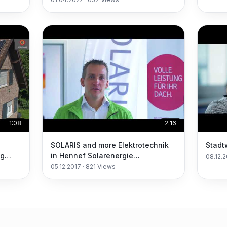
1:08
2:16
SOLARIS and more Elektrotechnik
ng
in Hennef Solarenergie
08.12.
Wärmeenergie Windenergie
05.12.2017
·
821
Views
Sachverständiger