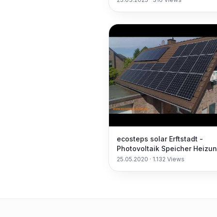
Wärmedämmung.
ecosteps solar Erftstadt -
Photovoltaik Speicher Heizu
Wärme Energie
25.05.2020
·
1.132
Views