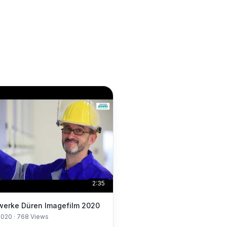
2:35
Stadtwerke Düren Imagefilm 2020
2020
·
768
Views