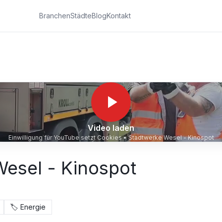
Branchen
Städte
Blog
Kontakt
Video laden
Einwilligung für YouTube setzt Cookies •
Stadtwerke Wesel - Kinospot
esel - Kinospot
🏷️
Energie