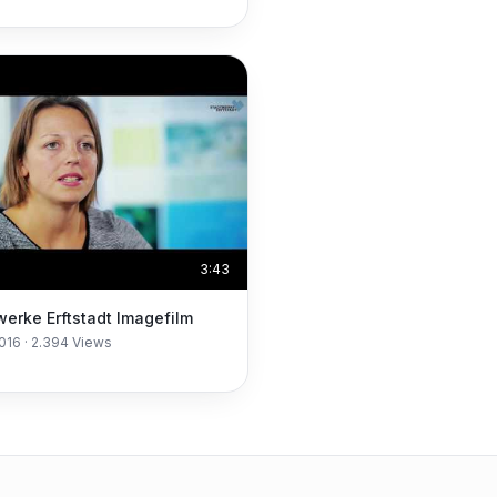
3:43
Stadtwerke Erftstadt Imagefilm
2016
·
2.394
Views