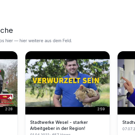
nche
 hier — hier weitere aus dem Feld.
2:28
2:59
Stadtwerke Wesel - starker
Arbeitgeber in der Region!
07.07.
 mit
01.04.2022
·
657
Views