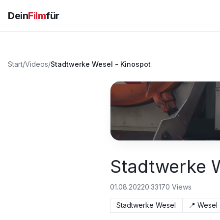
Dein
Film
für
Start
/
Videos
/
Stadtwerke Wesel - Kinospot
Stadtwerke W
01.08.2022
0:33
170
Views
Stadtwerke Wesel
📍
Wesel