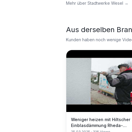
Mehr über
Stadtwerke Wesel
→
Aus derselben Bra
Kunden haben noch wenige Videos
Weniger heizen mit Hiltscher
Einblasdämmung Rheda-
Wiedenbrück! Energie sparen
25.03.2025
·
316
Views