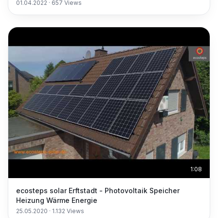
01.04.2022
·
657
Views
1:08
ecosteps solar Erftstadt - Photovoltaik Speicher
Heizung Wärme Energie
25.05.2020
·
1.132
Views