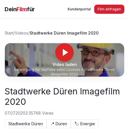
Dein
Film
für
Kundenportal
Film anfragen
Start
/
Videos
/
Stadtwerke Düren Imagefilm 2020
Video laden
Einwilligung für YouTube setzt Cookies •
Stadtwerke Düren
Imagefilm 2020
Stadtwerke Düren Imagefilm
2020
07.07.2020
2:35
768
Views
Stadtwerke Düren
📍
Düren
🏷️
Energie