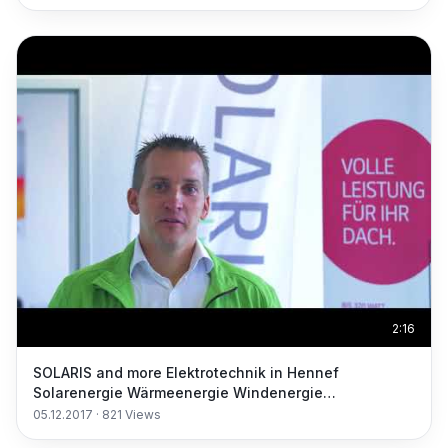
2:16
SOLARIS and more Elektrotechnik in Hennef
Solarenergie Wärmeenergie Windenergie
Sachverständiger
05.12.2017
·
821
Views