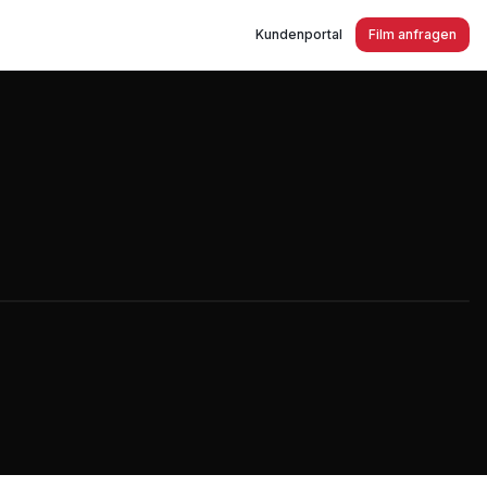
Kundenportal
Film anfragen
lgte, Blumen und Pflanzen seit über 75 Jahren