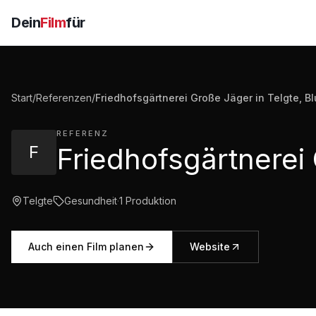
Dein
Film
für
Start
/
Referenzen
/
Friedhofsgärtnerei Große Jäger in Telgte, B
REFERENZ
F
Telgte
Gesundheit
·
1
Produktion
Auch einen Film planen
Website