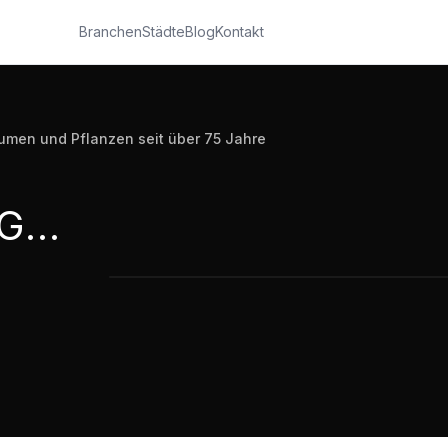
Branchen
Städte
Blog
Kontakt
lumen und Pflanzen seit über 75 Jahre
Friedhofsgärtnerei Große Jäger in Telgte, Blumen und Pflanzen seit über 75 Jahre
Friedhofsgärtnerei Große Jäger in Te
1:42
·
22
Aufrufe