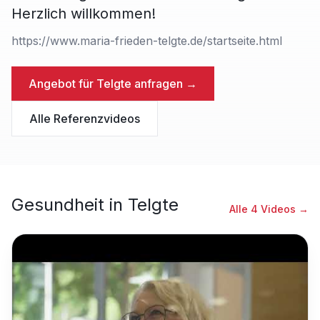
Herzlich willkommen!
https://www.maria-frieden-telgte.de/startseite.html
Angebot für
Telgte
anfragen →
Alle Referenzvideos
Gesundheit
in
Telgte
Alle
4
Videos →