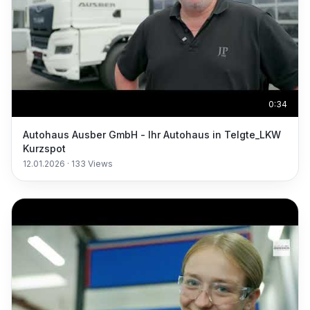
0:34
Autohaus Ausber GmbH - Ihr Autohaus in Telgte_LKW
Kurzspot
12.01.2026
·
133
Views