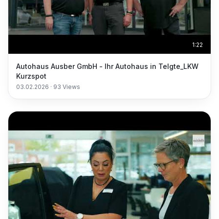
1:22
Autohaus Ausber GmbH - Ihr Autohaus in Telgte_LKW
Kurzspot
03.02.2026
·
93
Views