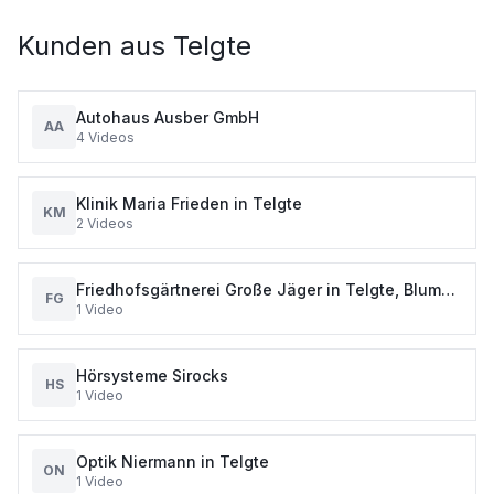
Kunden aus
Telgte
Autohaus Ausber GmbH
AA
4
Videos
Klinik Maria Frieden in Telgte
KM
2
Videos
Friedhofsgärtnerei Große Jäger in Telgte, Blumen
FG
1
Video
und Pflanzen seit über 75 Jahre
Hörsysteme Sirocks
HS
1
Video
Optik Niermann in Telgte
ON
1
Video