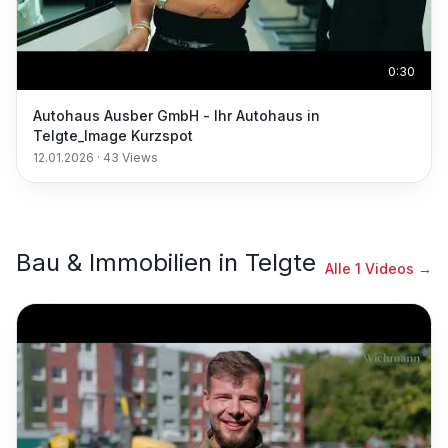
0:30
Autohaus Ausber GmbH - Ihr Autohaus in
Telgte_Image Kurzspot
12.01.2026
·
43
Views
Bau & Immobilien
in
Telgte
Alle
1
Videos →