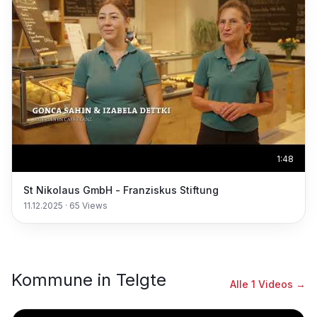
1:48
St Nikolaus GmbH - Franziskus Stiftung
11.12.2025
·
65
Views
Kommune
in
Telgte
Alle
1
Videos →