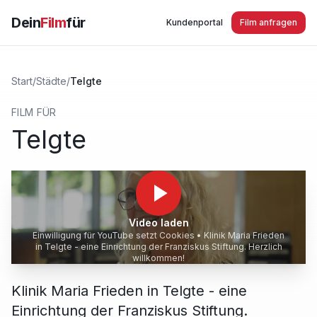
Dein
Film
für
Kundenportal
Film anfragen
Start
/
Städte
/
Telgte
FILM FÜR
Telgte
Video laden
Einwilligung für YouTube setzt Cookies •
Klinik Maria Frieden
in Telgte - eine Einrichtung der Franziskus Stiftung. Herzlich
willkommen!
Klinik Maria Frieden in Telgte - eine
Einrichtung der Franziskus Stiftung.