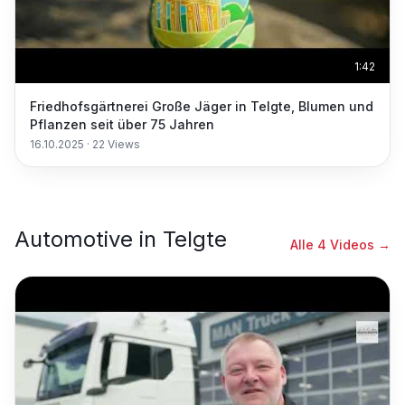
1:42
Friedhofsgärtnerei Große Jäger in Telgte, Blumen und
Pflanzen seit über 75 Jahren
16.10.2025
·
22
Views
Automotive
in
Telgte
Alle
4
Videos →