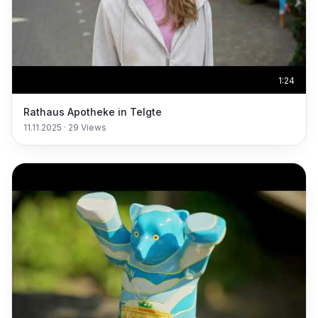
1:24
Rathaus Apotheke in Telgte
11.11.2025
·
29
Views