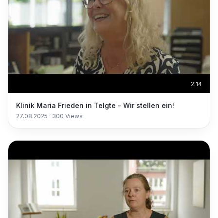
2:14
Klinik Maria Frieden in Telgte - Wir stellen ein!
27.08.2025
·
300
Views