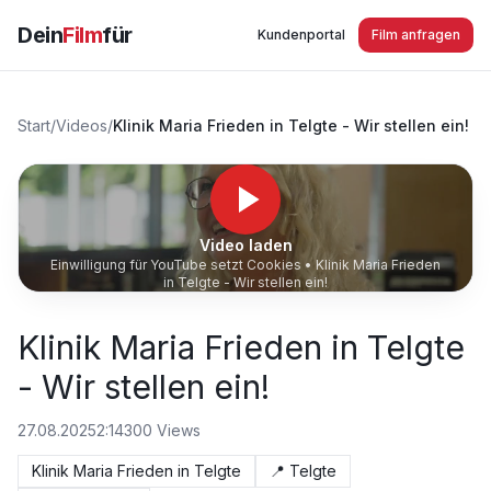
Dein
Film
für
Kundenportal
Film anfragen
Start
/
Videos
/
Klinik Maria Frieden in Telgte - Wir stellen ein!
Video laden
Einwilligung für YouTube setzt Cookies •
Klinik Maria Frieden
in Telgte - Wir stellen ein!
Klinik Maria Frieden in Telgte
- Wir stellen ein!
27.08.2025
2:14
300
Views
Klinik Maria Frieden in Telgte
📍
Telgte