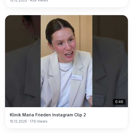
15.12.2025
·
459
Views
0:46
Klinik Maria Frieden Instagram Clip 2
15.12.2025
·
179
Views