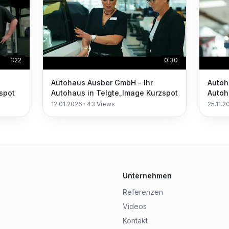
1:22
0:30
Autohaus Ausber GmbH - Ihr
Autoh
spot
Autohaus in Telgte_Image Kurzspot
Autoh
12.01.2026
·
43
Views
25.11.2
Unternehmen
Referenzen
Videos
Kontakt