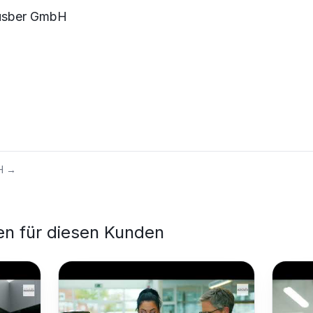
Ausber GmbH
H
→
en für diesen Kunden