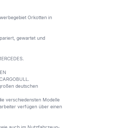
werbegebiet Orkotten in 
riert, gewartet und 
 MERCEDES.

EN

Z CARGOBULL.

 großen deutschen 
e verschiedensten Modelle 
arbeiter verfügen über einen 
s wie auch im Nutzfahrzeug-