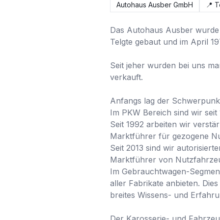
Autohaus Ausber GmbH
📍
T
Das Autohaus Ausber wurde in
Telgte gebaut und im April 197
Seit jeher wurden bei uns m
verkauft.

Anfangs lag der Schwerpunkt
Im PKW Bereich sind wir seit
Seit 1992 arbeiten wir vers
Marktführer für gezogene N
Seit 2013 sind wir autorisie
Marktführer von Nutzfahrzeu
Im Gebrauchtwagen-Segment s
aller Fabrikate anbieten. Die
breites Wissens- und Erfahru
Der Karosserie- und Fahrzeu