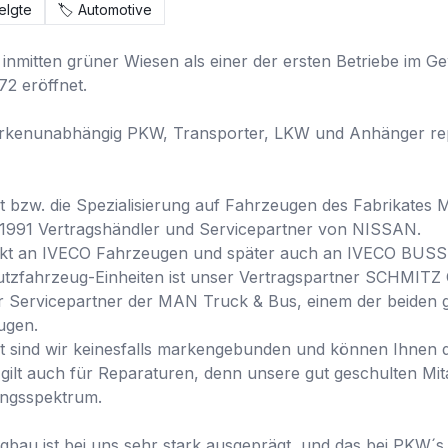
elgte
🏷️
Automotive
mitten grüner Wiesen als einer der ersten Betriebe im Ge
2 eröffnet.

arkenunabhängig PKW, Transporter, LKW und Anhänger repa
 bzw. die Spezialisierung auf Fahrzeugen des Fabrikates
 1991 Vertragshändler und Servicepartner von NISSAN.

tärkt an IVECO Fahrzeugen und später auch an IVECO BUSS
utzfahrzeug-Einheiten ist unser Vertragspartner SCHMIT
rter Servicepartner der MAN Truck & Bus, einem der beiden
gen.

ind wir keinesfalls markengebunden und können Ihnen di
s gilt auch für Reparaturen, denn unsere gut geschulten Mit
ngsspektrum.

gbau ist bei uns sehr stark ausgeprägt, und das bei PKW´