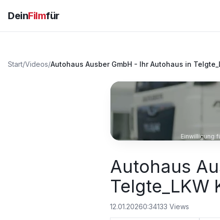
Dein
Film
für
Start
/
Videos
/
Autohaus Ausber GmbH - Ihr Autohaus in Telgte
Einwilligung 
Autohaus Au
Telgte_LKW 
12.01.2026
0:34
133
Views