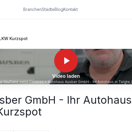
Branchen
Städte
Blog
Kontakt
_LKW Kurzspot
Video laden
für YouTube setzt Cookies •
Autohaus Ausber GmbH - Ihr Autohaus in Telgte
sber GmbH - Ihr Autohaus
Kurzspot