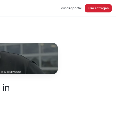
Kundenportal
Film anfragen
_LKW Kurzspot
 in