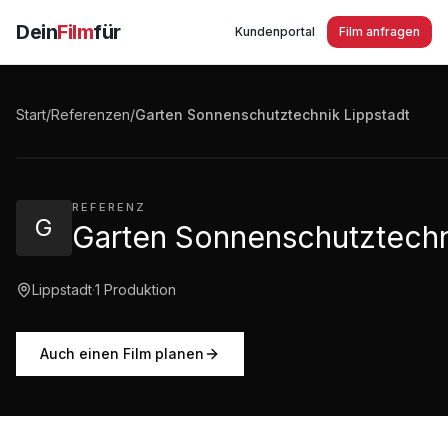
Dein
Film
für
Kundenportal
Film anfragen
Garten Sonnenschutztechnik Lippstadt - Unternehmen
Start
/
Referenzen
/
Garten Sonnenschutztechnik Lippstadt
1:31
·
758
Aufrufe
REFERENZ
G
Garten Sonnenschutztechn
Lippstadt
·
1
Produktion
Auch einen Film planen