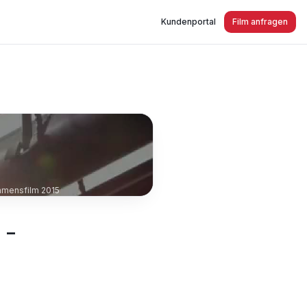
Kundenportal
Film anfragen
hmensfilm 2015
 -