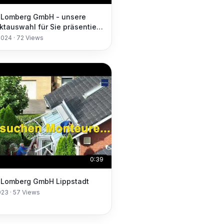
Lomberg GmbH - unsere
ktauswahl für Sie präsentiert
serer Ausstellung in Lippstadt
2024
·
72
Views
0:39
Lomberg GmbH Lippstadt
023
·
57
Views