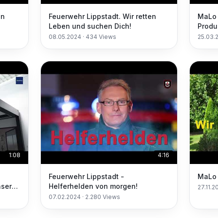
in
Feuerwehr Lippstadt. Wir retten
MaLo 
Leben und suchen Dich!
Produ
in un
08.05.2024
·
434
Views
25.03.
1:08
4:16
Feuerwehr Lippstadt -
MaLo 
nser
Helferhelden von morgen!
27.11.2
adt
07.02.2024
·
2.280
Views