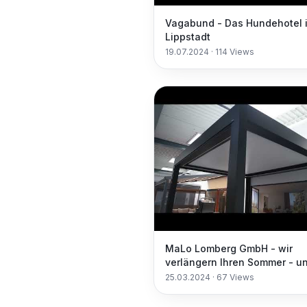
Vagabund - Das Hundehotel 
Lippstadt
19.07.2024
·
114
Views
MaLo Lomberg GmbH - wir
verlängern Ihren Sommer - u
Simulationskonzept in Lippst
25.03.2024
·
67
Views