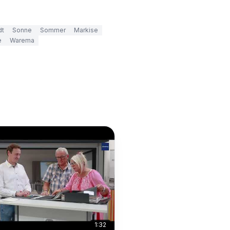
dt
Sonne
Sommer
Markise
e
Warema
1:32