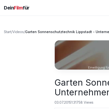
Dein
Film
für
Start
/
Videos
/
Garten Sonnenschutztechnik Lippstadt - Untern
Einwilligung f
Garten Sonne
Unternehmen
03.07.2015
1:31
758
Views