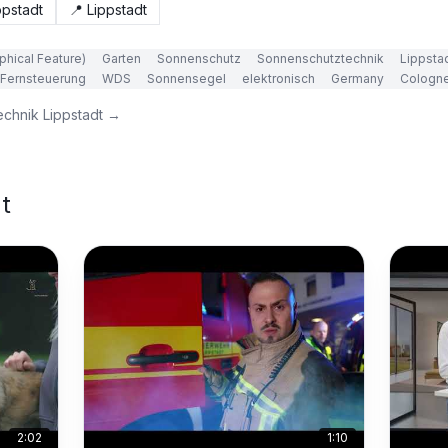
ppstadt
📍
Lippstadt
phical Feature)
Garten
Sonnenschutz
Sonnenschutztechnik
Lippsta
Fernsteuerung
WDS
Sonnensegel
elektronisch
Germany
Cologn
chnik Lippstadt
→
t
2:02
1:10