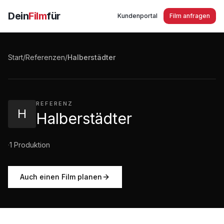
Dein
Film
für
Kundenportal
Film anfragen
Halberstädter Qualität seit 130 Jahren Markenfilm
2016
Start
/
Referenzen
/
Halberstädter
3:45
·
1.475
Aufrufe
REFERENZ
H
Halberstädter
·
1
Produktion
Auch einen Film planen