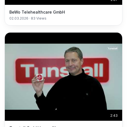
BeWo Telehealthcare GmbH
02.03.2026
·
83
Views
2:43