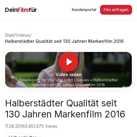
Dein
Film
für
Kundenportal
Film anfragen
Start
/
Videos
/
Halberstädter Qualität seit 130 Jahren Markenfilm 2016
Video laden
Einwilligung für YouTube setzt Cookies •
Halberstädter
Qualität seit 130 Jahren Markenfilm 2016
Halberstädter Qualität seit
130 Jahren Markenfilm 2016
11.08.2016
3:45
1.475
Views