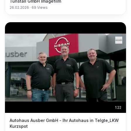
Tunstall GmbH Imagefilm
26.02.2026
·
69
Views
1:22
Autohaus Ausber GmbH - Ihr Autohaus in Telgte_LKW
Kurzspot