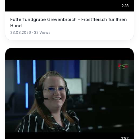
2:18
Futterfundgrube Grevenbroich - Frostfleisch für Ihren
Hund
23.03.2026
·
32
Views
2:57