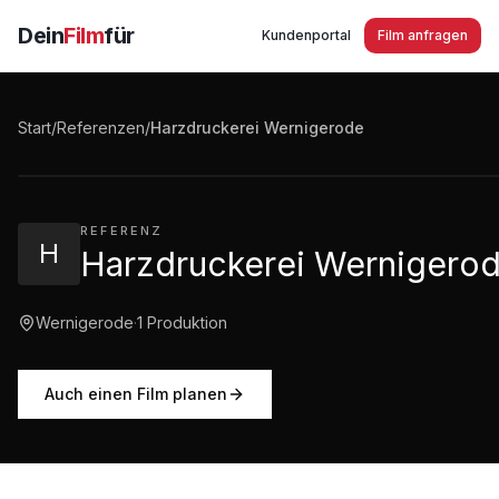
Dein
Film
für
Kundenportal
Film anfragen
Harzdruckerei Wernigerode
Start
/
Referenzen
/
Harzdruckerei Wernigerode
1:16
·
566
Aufrufe
REFERENZ
H
Harzdruckerei Wernigero
Wernigerode
·
1
Produktion
Auch einen Film planen