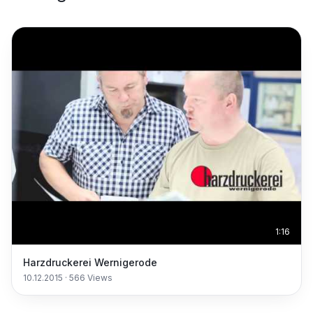
1:16
Harzdruckerei Wernigerode
10.12.2015
·
566
Views