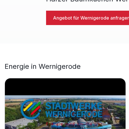
Angebot für
Wernigerode
anfrage
Energie
in
Wernigerode