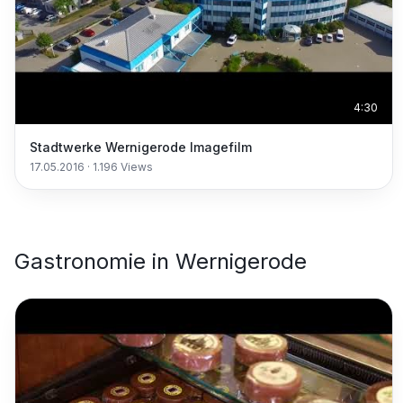
4:30
Stadtwerke Wernigerode Imagefilm
17.05.2016
·
1.196
Views
Gastronomie
in
Wernigerode