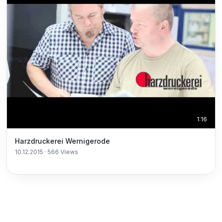
1:16
Harzdruckerei Wernigerode
10.12.2015
·
566
Views