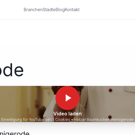
Branchen
Städte
Blog
Kontakt
ode
Video laden
Einwilligung für YouTube setzt Cookies •
Harzer Baumkuchen Wernigerode
nigerode