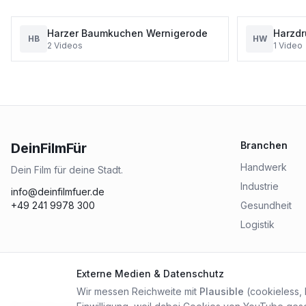
Harzer Baumkuchen Wernigerode
Harzdr
HB
HW
2
Videos
1
Video
Branchen
DeinFilmFür
Handwerk
Dein Film für deine Stadt.
Industrie
info@deinfilmfuer.de
+49 241 9978 300
Gesundheit
Logistik
Externe Medien & Datenschutz
Wir messen Reichweite mit
Plausible
(cookieless,
©
2026
City Online Medien OHG
. Alle Rechte vorbehalten.