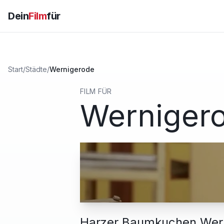
Dein
Film
für
Start
/
Städte
/
Wernigerode
FILM FÜR
Werniger
Harzer Baumkuchen Wer