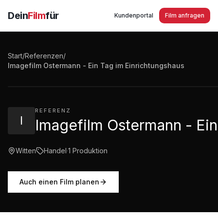
Dein
Film
für
Kundenportal
Film anfragen
Start
/
Referenzen
/
Imagefilm Ostermann - Ein Tag im Einrichtungshaus Wi
Imagefilm Ostermann - Ein Tag im Einrichtungshaus
2:01
·
1.039
Aufrufe
REFERENZ
I
Imagefilm Ostermann - Ein
Witten
Handel
·
1
Produktion
Auch einen Film planen