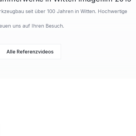
rkzeugbau seit über 100 Jahren in Witten. Hochwertige
reuen uns auf Ihren Besuch.
Alle Referenzvideos