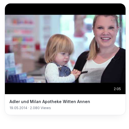
2:05
Adler und Milan Apotheke Witten Annen
19.05.2014
·
2.080
Views