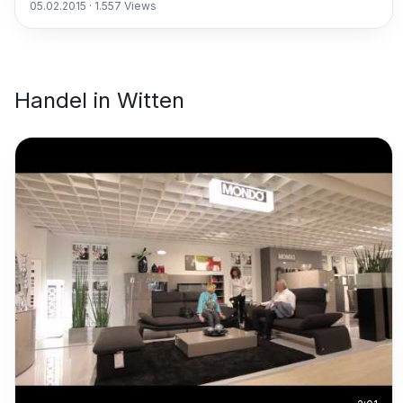
05.02.2015
·
1.557
Views
Handel
in
Witten