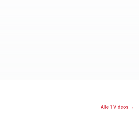
Alle
1
Videos →