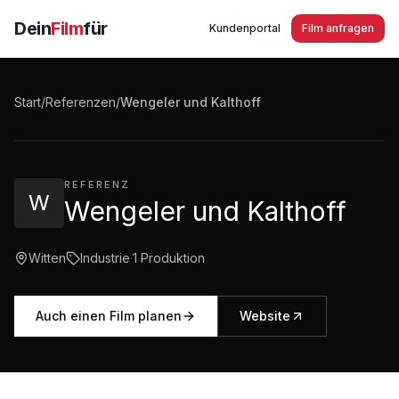
Dein
Film
für
Kundenportal
Film anfragen
Wengeler und Kalthoff Hammerwerke in Witten
Imagefilm 2015
Start
/
Referenzen
/
Wengeler und Kalthoff
3:47
·
1.669
Aufrufe
REFERENZ
W
Wengeler und Kalthoff
Witten
Industrie
·
1
Produktion
Auch einen Film planen
Website