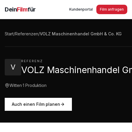
Dein
Film
für
Kundenportal
Film anfragen
VOLZ Maschinenhandel GmbH & Co. KG
Start
/
Referenzen
/
VOLZ Maschinenhandel GmbH & Co. KG
2:30
·
708
Aufrufe
REFERENZ
V
VOLZ Maschinenhandel G
Witten
·
1
Produktion
Auch einen Film planen