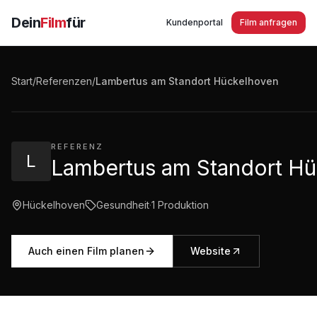
Dein
Film
für
Kundenportal
Film anfragen
Lambertus am Standort Hückelhoven - Komm ins beste Team in der
Pflege!
Start
/
Referenzen
/
Lambertus am Standort Hückelhoven
3:01
·
153
Aufrufe
REFERENZ
L
Lambertus am Standort H
Hückelhoven
Gesundheit
·
1
Produktion
Auch einen Film planen
Website