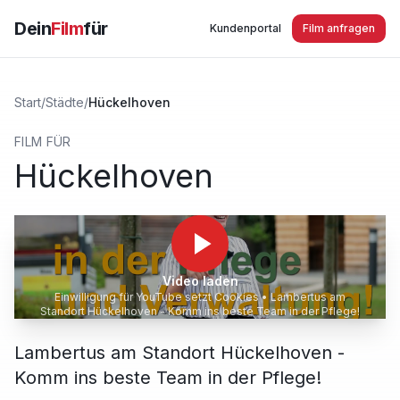
Dein
Film
für
Kundenportal
Film anfragen
Start
/
Städte
/
Hückelhoven
FILM FÜR
Hückelhoven
Video laden
Einwilligung für YouTube setzt Cookies •
Lambertus am
Standort Hückelhoven - Komm ins beste Team in der Pflege!
Lambertus am Standort Hückelhoven -
Komm ins beste Team in der Pflege!