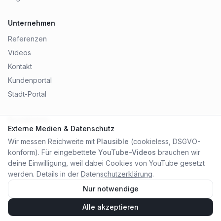
Unternehmen
Referenzen
Videos
Kontakt
Kundenportal
Stadt-Portal
Rechtliches
Externe Medien & Datenschutz
Impressum
Wir messen Reichweite mit
Plausible
(cookieless, DSGVO-
Datenschutz
konform). Für eingebettete
YouTube-Videos
brauchen wir
AGB
deine Einwilligung, weil dabei Cookies von YouTube gesetzt
werden. Details in der
Datenschutzerklärung
.
Nur notwendige
Alle akzeptieren
©
2026
City Online Medien OHG
. Alle Rechte vorbehalten.