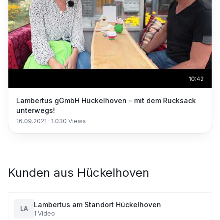
10:42
Lambertus gGmbH Hückelhoven - mit dem Rucksack
unterwegs!
16.09.2021
·
1.030
Views
Kunden aus
Hückelhoven
Lambertus am Standort Hückelhoven
LA
1
Video