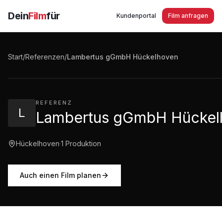
Dein
Film
für
Kundenportal
Film anfragen
Lambertus gGmbH Hückelhoven - mit dem Rucksack
unterwegs!
Start
/
Referenzen
/
Lambertus gGmbH Hückelhoven
10:42
·
1.030
Aufrufe
REFERENZ
L
Lambertus gGmbH Hückel
Hückelhoven
·
1
Produktion
Auch einen Film planen