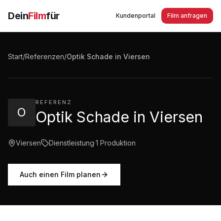
Dein
Film
für
Kundenportal
Film anfragen
Optik Schade in Viersen - Individuelle Brillen,
Hörgeräte und beste Beratung
Start
/
Referenzen
/
Optik Schade in Viersen
2:30
·
123
Aufrufe
REFERENZ
O
Optik Schade in Viersen
Viersen
Dienstleistung
·
1
Produktion
Auch einen Film planen