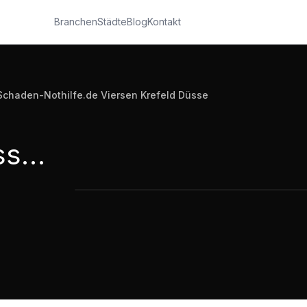
Branchen
Städte
Blog
Kontakt
chaden-Nothilfe.de Viersen Krefeld Düsse
Rohrbruch und Wasserschadenbeseiti
Rohrbruch und Wasserschadenbeseitigung Schaden-Nothilfe.de Viersen Krefeld Düsse
Düsseldorf
2:04
·
370
Aufrufe