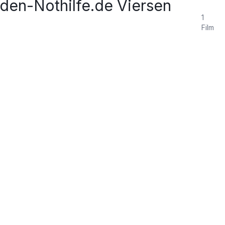
en-Nothilfe.de Viersen
1
Film