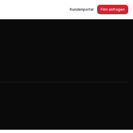
Kundenportal
Film anfragen
gung Schaden-Nothilfe.de Viersen Krefeld