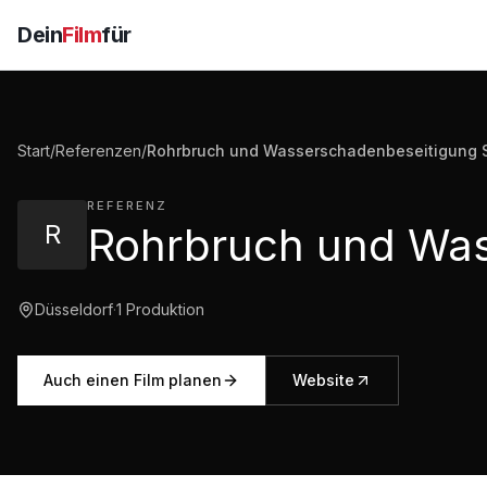
Dein
Film
für
Start
/
Referenzen
/
Rohrbruch und Wasserschadenbeseitigung S
REFERENZ
R
Düsseldorf
·
1
Produktion
Auch einen Film planen
Website