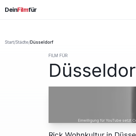
Dein
Film
für
Start
/
Städte
/
Düsseldorf
FILM FÜR
Düsseldor
Einwilligung für YouTube setzt 
Rick Wohnkultur in Düss