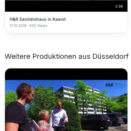
2:38
H&R Sanitätshaus in Kaarst
21.10.2019
·
932
Views
Weitere Produktionen aus
Düsseldorf