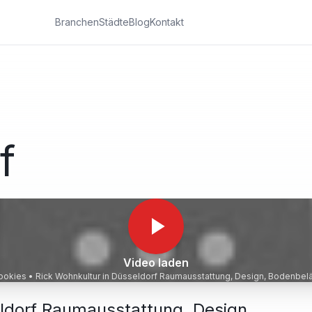
Branchen
Städte
Blog
Kontakt
f
Video laden
Cookies •
Rick Wohnkultur in Düsseldorf Raumausstattung, Design, Bodenbelä
eldorf Raumausstattung, Design,