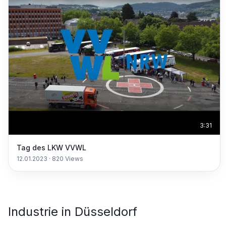
3:31
Tag des LKW VVWL
12.01.2023
·
820
Views
Industrie
in
Düsseldorf