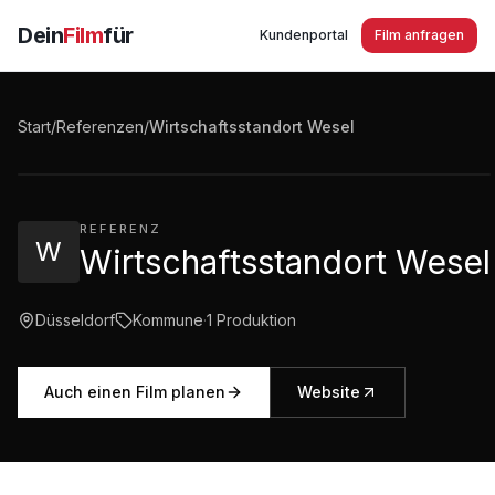
Dein
Film
für
Kundenportal
Film anfragen
Wirtschaftsstandort Wesel - Der neue Stadtfilm
2018
Start
/
Referenzen
/
Wirtschaftsstandort Wesel
5:00
·
1.309
Aufrufe
REFERENZ
W
Wirtschaftsstandort Wesel
Düsseldorf
Kommune
·
1
Produktion
Auch einen Film planen
Website