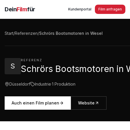
Dein
Film
für
Kundenportal
Film anfragen
Schrörs Bootsmotoren in Wesel - Service und Reparat
Boots- und Schiffsmotoren Volvo Penta
Start
/
Referenzen
/
Schrörs Bootsmotoren in Wesel
2:05
·
9.482
Aufrufe
REFERENZ
S
Schrörs Bootsmotoren in 
Düsseldorf
Industrie
·
1
Produktion
Auch einen Film planen
Website