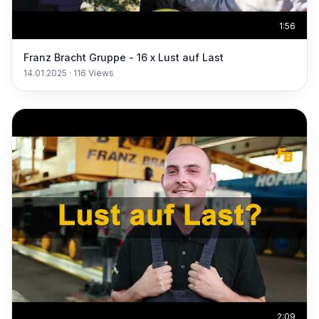
1:56
Franz Bracht Gruppe - 16 x Lust auf Last
14.01.2025
·
116
Views
2:09