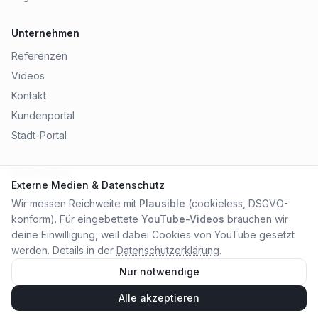
Unternehmen
Referenzen
Videos
Kontakt
Kundenportal
Stadt-Portal
Rechtliches
Externe Medien & Datenschutz
Impressum
Wir messen Reichweite mit
Plausible
(cookieless, DSGVO-
Datenschutz
konform). Für eingebettete
YouTube-Videos
brauchen wir
AGB
deine Einwilligung, weil dabei Cookies von YouTube gesetzt
werden. Details in der
Datenschutzerklärung
.
Nur notwendige
Alle akzeptieren
©
2026
City Online Medien OHG
. Alle Rechte vorbehalten.