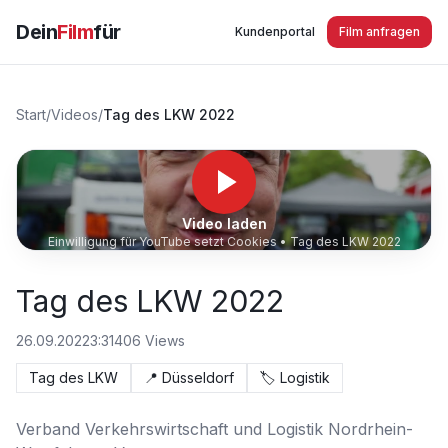
Dein
Film
für
Kundenportal
Film anfragen
Start
/
Videos
/
Tag des LKW 2022
Video laden
Einwilligung für YouTube setzt Cookies •
Tag des LKW 2022
Tag des LKW 2022
26.09.2022
3:31
406
Views
Tag des LKW
📍
Düsseldorf
🏷️
Logistik
Verband Verkehrswirtschaft und Logistik Nordrhein-