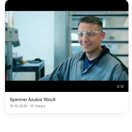
0:12
Spenner Azubis 16zu9
16.10.2025
·
10
Views