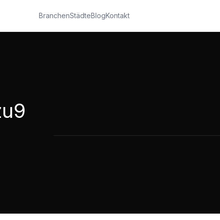
Branchen
Städte
Blog
Kontakt
zu9
Spenner Azubis 16zu9
0:12
·
10
Aufrufe