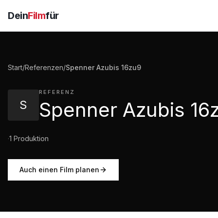
Dein
Film
für
Start
/
Referenzen
/
Spenner Azubis 16zu9
REFERENZ
S
Spenner Azubis 16
·
1
Produktion
Auch einen Film planen