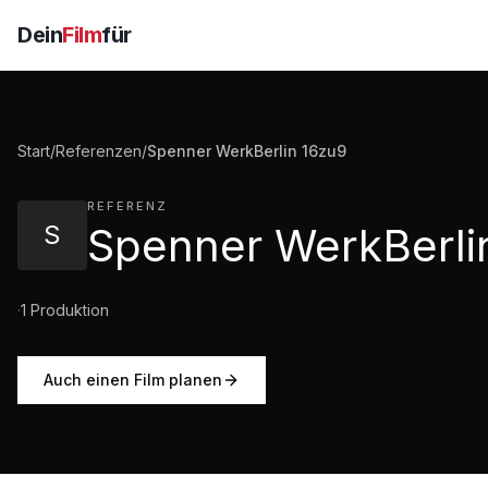
Dein
Film
für
Start
/
Referenzen
/
Spenner WerkBerlin 16zu9
REFERENZ
S
·
1
Produktion
Auch einen Film planen