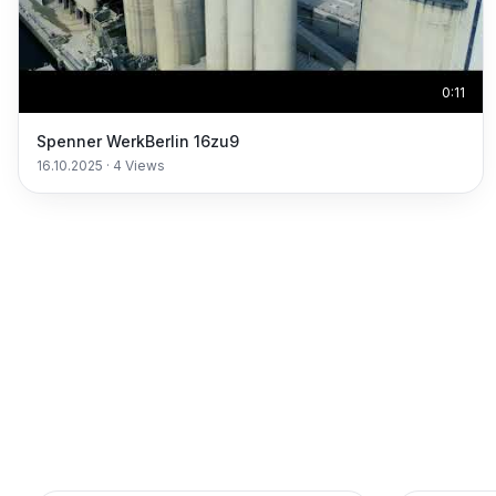
0:11
Spenner WerkBerlin 16zu9
16.10.2025
·
4
Views