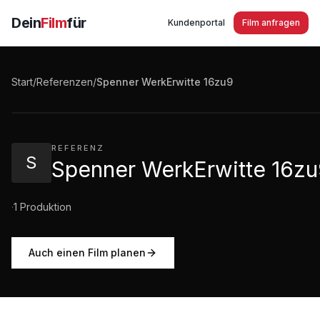
Dein
Film
für
Kundenportal
Film anfragen
Spenner WerkErwitte 16zu9
Start
/
Referenzen
/
Spenner WerkErwitte 16zu9
0:11
·
6
Aufrufe
REFERENZ
S
Spenner WerkErwitte 16z
·
1
Produktion
Auch einen Film planen