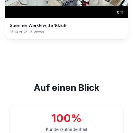
0:11
Spenner WerkErwitte 16zu9
16.10.2025
·
6
Views
Auf einen Blick
100%
Kundenzufriedenheit