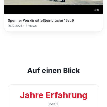
0:10
Spenner WerkErwitteSteinbrüche 16zu9
16.10.2025
·
17
Views
Auf einen Blick
Jahre Erfahrung
über 10