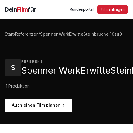
Dein
Film
für
Kundenportal
Film anfragen
Spenner WerkErwitteSteinbrüche 16zu9
Start
/
Referenzen
/
Spenner WerkErwitteSteinbrüche 16zu9
0:10
·
17
Aufrufe
REFERENZ
S
Spenner WerkErwitteStein
·
1
Produktion
Auch einen Film planen