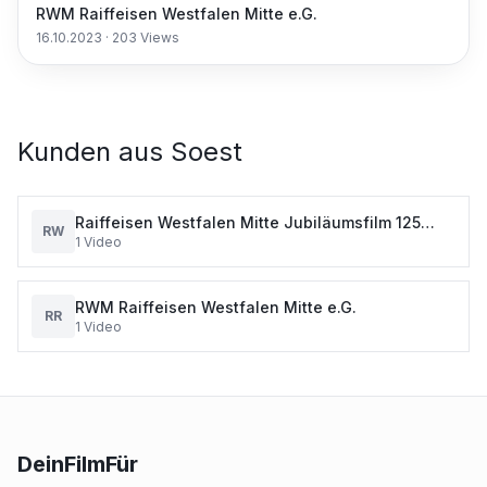
RWM Raiffeisen Westfalen Mitte e.G.
16.10.2023
·
203
Views
Kunden aus
Soest
Raiffeisen Westfalen Mitte Jubiläumsfilm 125
RW
1
Video
Jahre
RWM Raiffeisen Westfalen Mitte e.G.
RR
1
Video
DeinFilmFür