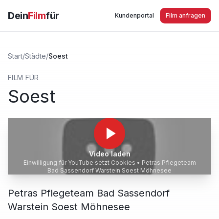
Dein
Film
für
Kundenportal
Film anfragen
Start
/
Städte
/
Soest
FILM FÜR
Soest
Video laden
Einwilligung für YouTube setzt Cookies •
Petras Pflegeteam
Bad Sassendorf Warstein Soest Möhnesee
Petras Pflegeteam Bad Sassendorf
Warstein Soest Möhnesee